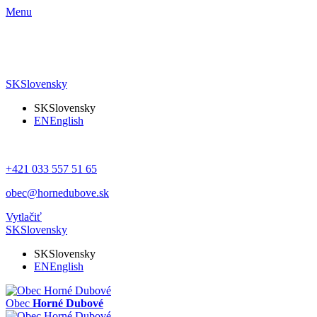
Menu
SK
Slovensky
SK
Slovensky
EN
English
+421 033 557 51 65
obec@hornedubove.sk
Vytlačiť
SK
Slovensky
SK
Slovensky
EN
English
Obec
Horné Dubové