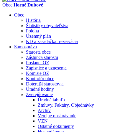
Obec
Horné Dubové
Obec
História
Štatistiky obyvateľstva
Poloha
Územný plán
KD a zasadačka- rezervácia
Samospráva
Starosta obce
Zástupca starostu
Poslanci OZ
Zápisnice a uznesenia
Komisie OZ
Kontrolór obce
Doterajší starostovia
Úradné hodiny
Zverejňovanie
Úradná tabuľa
Zmluvy, Faktúry, Objednávky
Archív
Verejné obstarávanie
VZN
Ostatné dokumenty
Hospodárenie