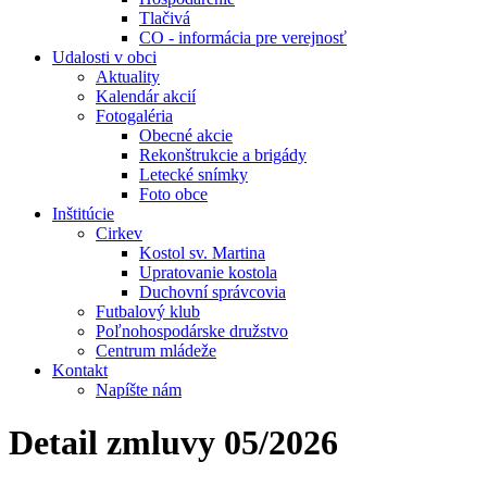
Tlačivá
CO - informácia pre verejnosť
Udalosti v obci
Aktuality
Kalendár akcií
Fotogaléria
Obecné akcie
Rekonštrukcie a brigády
Letecké snímky
Foto obce
Inštitúcie
Cirkev
Kostol sv. Martina
Upratovanie kostola
Duchovní správcovia
Futbalový klub
Poľnohospodárske družstvo
Centrum mládeže
Kontakt
Napíšte nám
Detail zmluvy 05/2026