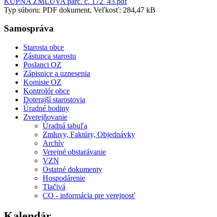
KÚPNA ZMLUVA parc. c. 172_43.pdf
Typ súboru: PDF dokument, Veľkosť: 284,47 kB
Samospráva
Starosta obce
Zástupca starostu
Poslanci OZ
Zápisnice a uznesenia
Komisie OZ
Kontrolór obce
Doterajší starostovia
Úradné hodiny
Zverejňovanie
Úradná tabuľa
Zmluvy, Faktúry, Objednávky
Archív
Verejné obstarávanie
VZN
Ostatné dokumenty
Hospodárenie
Tlačivá
CO - informácia pre verejnosť
Kalendár