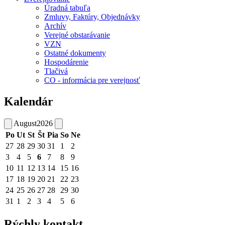
Úradná tabuľa
Zmluvy, Faktúry, Objednávky
Archív
Verejné obstarávanie
VZN
Ostatné dokumenty
Hospodárenie
Tlačivá
CO - informácia pre verejnosť
Kalendár
August
2026
Po
Ut
St
Št
Pia
So
Ne
27
28
29
30
31
1
2
3
4
5
6
7
8
9
10
11
12
13
14
15
16
17
18
19
20
21
22
23
24
25
26
27
28
29
30
31
1
2
3
4
5
6
Rýchly kontakt