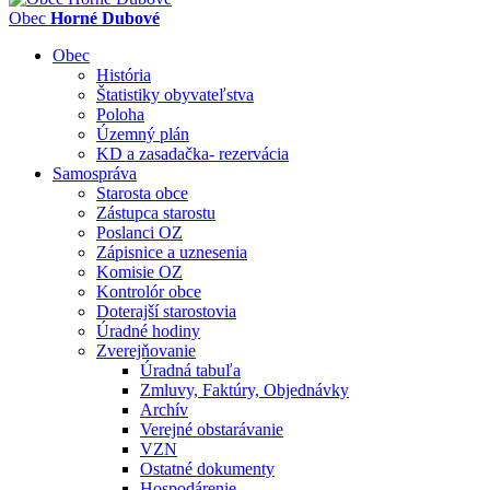
Obec
Horné Dubové
Obec
História
Štatistiky obyvateľstva
Poloha
Územný plán
KD a zasadačka- rezervácia
Samospráva
Starosta obce
Zástupca starostu
Poslanci OZ
Zápisnice a uznesenia
Komisie OZ
Kontrolór obce
Doterajší starostovia
Úradné hodiny
Zverejňovanie
Úradná tabuľa
Zmluvy, Faktúry, Objednávky
Archív
Verejné obstarávanie
VZN
Ostatné dokumenty
Hospodárenie