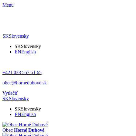
Menu
SK
Slovensky
SK
Slovensky
EN
English
+421 033 557 51 65
obec@hornedubove.sk
Vytlačiť
SK
Slovensky
SK
Slovensky
EN
English
Obec
Horné Dubové