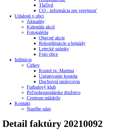
Tlačivá
CO - informácia pre verejnosť
Udalosti v obci
Aktuality
Kalendár akcií
Fotogaléria
Obecné akcie
Rekonštrukcie a brigády
Letecké snímky
Foto obce
Inštitúcie
Cirkev
Kostol sv. Martina
Upratovanie kostola
Duchovní správcovia
Futbalový klub
Poľnohospodárske družstvo
Centrum mládeže
Kontakt
Napíšte nám
Detail faktúry 20210092