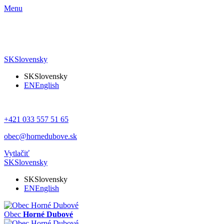
Menu
SK
Slovensky
SK
Slovensky
EN
English
+421 033 557 51 65
obec@hornedubove.sk
Vytlačiť
SK
Slovensky
SK
Slovensky
EN
English
Obec
Horné Dubové