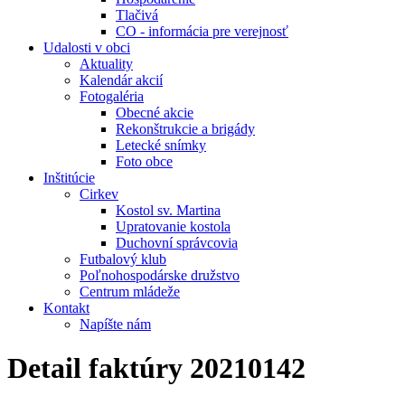
Tlačivá
CO - informácia pre verejnosť
Udalosti v obci
Aktuality
Kalendár akcií
Fotogaléria
Obecné akcie
Rekonštrukcie a brigády
Letecké snímky
Foto obce
Inštitúcie
Cirkev
Kostol sv. Martina
Upratovanie kostola
Duchovní správcovia
Futbalový klub
Poľnohospodárske družstvo
Centrum mládeže
Kontakt
Napíšte nám
Detail faktúry 20210142