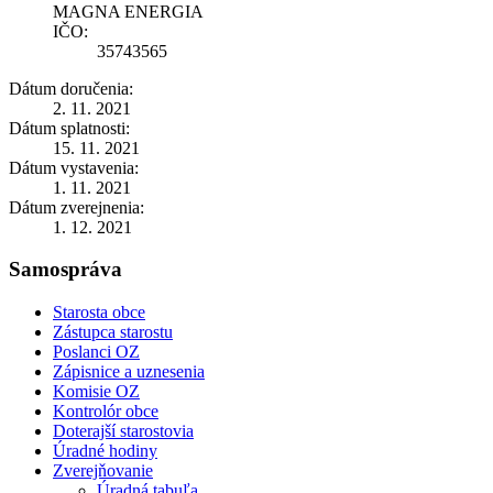
MAGNA ENERGIA
IČO:
35743565
Dátum doručenia:
2. 11. 2021
Dátum splatnosti:
15. 11. 2021
Dátum vystavenia:
1. 11. 2021
Dátum zverejnenia:
1. 12. 2021
Samospráva
Starosta obce
Zástupca starostu
Poslanci OZ
Zápisnice a uznesenia
Komisie OZ
Kontrolór obce
Doterajší starostovia
Úradné hodiny
Zverejňovanie
Úradná tabuľa