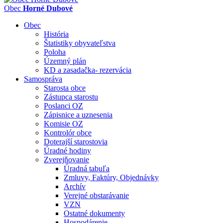
Obec
Horné Dubové
Obec
História
Štatistiky obyvateľstva
Poloha
Územný plán
KD a zasadačka- rezervácia
Samospráva
Starosta obce
Zástupca starostu
Poslanci OZ
Zápisnice a uznesenia
Komisie OZ
Kontrolór obce
Doterajší starostovia
Úradné hodiny
Zverejňovanie
Úradná tabuľa
Zmluvy, Faktúry, Objednávky
Archív
Verejné obstarávanie
VZN
Ostatné dokumenty
Hospodárenie