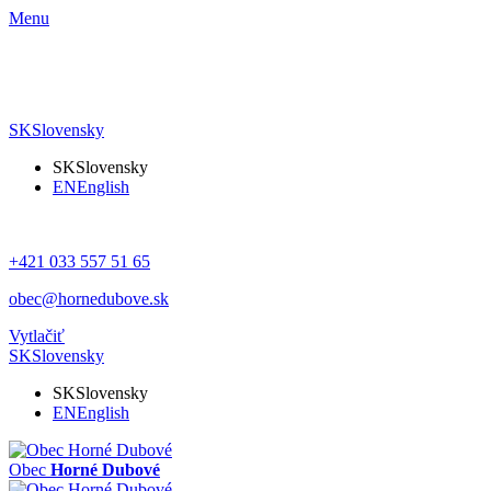
Menu
SK
Slovensky
SK
Slovensky
EN
English
+421 033 557 51 65
obec@hornedubove.sk
Vytlačiť
SK
Slovensky
SK
Slovensky
EN
English
Obec
Horné Dubové