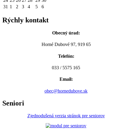
24
25
26
27
28
29
30
31
1
2
3
4
5
6
Rýchly kontakt
Obecný úrad:
Horné Dubové 97, 919 65
Telefón:
033 / 5575 165
Email:
obec@hornedubove.sk
Seniori
Zjednodušená verzia stránok pre seniorov