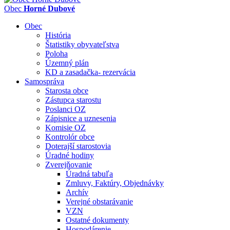
Obec
Horné Dubové
Obec
História
Štatistiky obyvateľstva
Poloha
Územný plán
KD a zasadačka- rezervácia
Samospráva
Starosta obce
Zástupca starostu
Poslanci OZ
Zápisnice a uznesenia
Komisie OZ
Kontrolór obce
Doterajší starostovia
Úradné hodiny
Zverejňovanie
Úradná tabuľa
Zmluvy, Faktúry, Objednávky
Archív
Verejné obstarávanie
VZN
Ostatné dokumenty
Hospodárenie