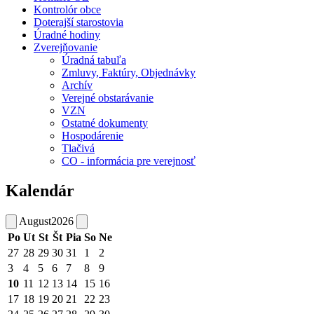
Kontrolór obce
Doterajší starostovia
Úradné hodiny
Zverejňovanie
Úradná tabuľa
Zmluvy, Faktúry, Objednávky
Archív
Verejné obstarávanie
VZN
Ostatné dokumenty
Hospodárenie
Tlačivá
CO - informácia pre verejnosť
Kalendár
August
2026
Po
Ut
St
Št
Pia
So
Ne
27
28
29
30
31
1
2
3
4
5
6
7
8
9
10
11
12
13
14
15
16
17
18
19
20
21
22
23