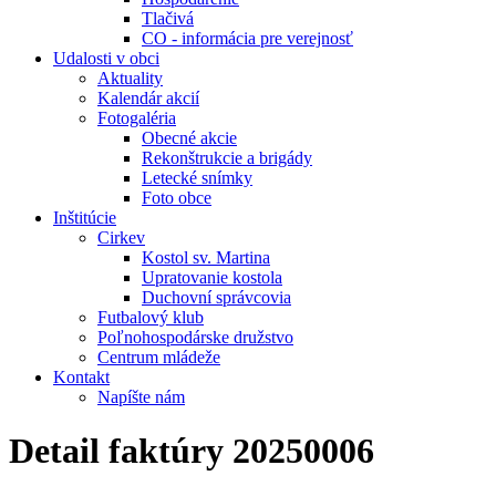
Tlačivá
CO - informácia pre verejnosť
Udalosti v obci
Aktuality
Kalendár akcií
Fotogaléria
Obecné akcie
Rekonštrukcie a brigády
Letecké snímky
Foto obce
Inštitúcie
Cirkev
Kostol sv. Martina
Upratovanie kostola
Duchovní správcovia
Futbalový klub
Poľnohospodárske družstvo
Centrum mládeže
Kontakt
Napíšte nám
Detail faktúry 20250006