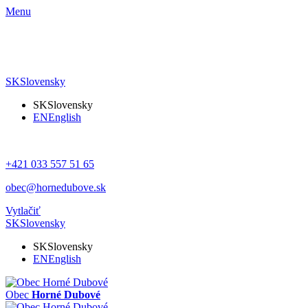
Menu
SK
Slovensky
SK
Slovensky
EN
English
+421 033 557 51 65
obec@hornedubove.sk
Vytlačiť
SK
Slovensky
SK
Slovensky
EN
English
Obec
Horné Dubové