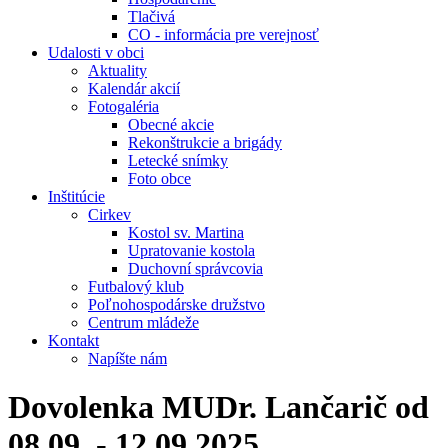
Tlačivá
CO - informácia pre verejnosť
Udalosti v obci
Aktuality
Kalendár akcií
Fotogaléria
Obecné akcie
Rekonštrukcie a brigády
Letecké snímky
Foto obce
Inštitúcie
Cirkev
Kostol sv. Martina
Upratovanie kostola
Duchovní správcovia
Futbalový klub
Poľnohospodárske družstvo
Centrum mládeže
Kontakt
Napíšte nám
Dovolenka MUDr. Lančarič od
08.09. - 12.09.2025