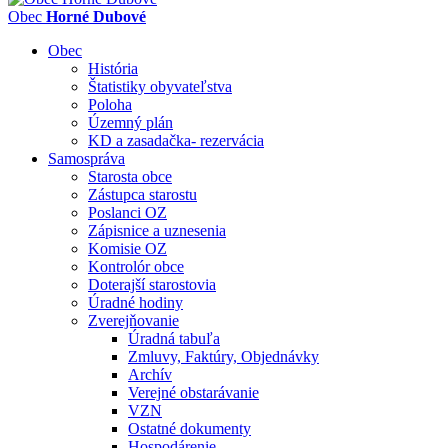
Obec
Horné Dubové
Obec
História
Štatistiky obyvateľstva
Poloha
Územný plán
KD a zasadačka- rezervácia
Samospráva
Starosta obce
Zástupca starostu
Poslanci OZ
Zápisnice a uznesenia
Komisie OZ
Kontrolór obce
Doterajší starostovia
Úradné hodiny
Zverejňovanie
Úradná tabuľa
Zmluvy, Faktúry, Objednávky
Archív
Verejné obstarávanie
VZN
Ostatné dokumenty
Hospodárenie