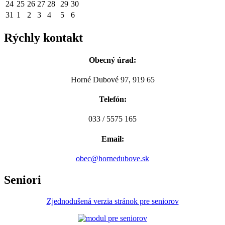
24
25
26
27
28
29
30
31
1
2
3
4
5
6
Rýchly kontakt
Obecný úrad:
Horné Dubové 97, 919 65
Telefón:
033 / 5575 165
Email:
obec@hornedubove.sk
Seniori
Zjednodušená verzia stránok pre seniorov