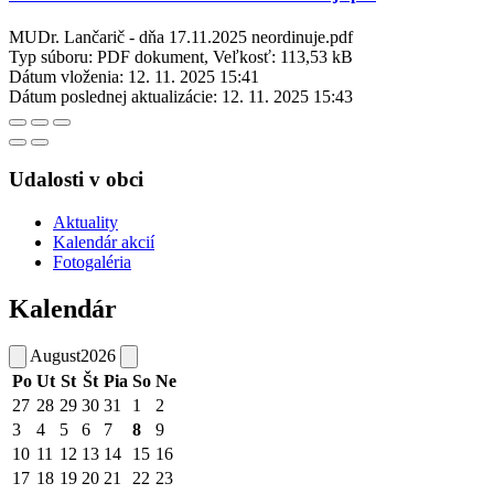
MUDr. Lančarič - dňa 17.11.2025 neordinuje.pdf
Typ súboru: PDF dokument, Veľkosť: 113,53 kB
Dátum vloženia:
12. 11. 2025 15:41
Dátum poslednej aktualizácie:
12. 11. 2025 15:43
Udalosti v obci
Aktuality
Kalendár akcií
Fotogaléria
Kalendár
August
2026
Po
Ut
St
Št
Pia
So
Ne
27
28
29
30
31
1
2
3
4
5
6
7
8
9
10
11
12
13
14
15
16
17
18
19
20
21
22
23