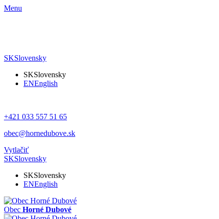
Menu
SK
Slovensky
SK
Slovensky
EN
English
+421 033 557 51 65
obec@hornedubove.sk
Vytlačiť
SK
Slovensky
SK
Slovensky
EN
English
Obec
Horné Dubové