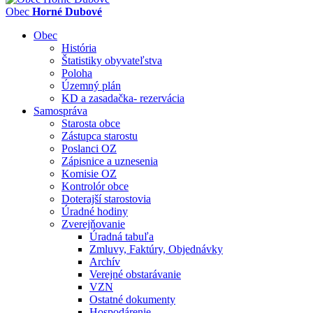
Obec
Horné Dubové
Obec
História
Štatistiky obyvateľstva
Poloha
Územný plán
KD a zasadačka- rezervácia
Samospráva
Starosta obce
Zástupca starostu
Poslanci OZ
Zápisnice a uznesenia
Komisie OZ
Kontrolór obce
Doterajší starostovia
Úradné hodiny
Zverejňovanie
Úradná tabuľa
Zmluvy, Faktúry, Objednávky
Archív
Verejné obstarávanie
VZN
Ostatné dokumenty
Hospodárenie