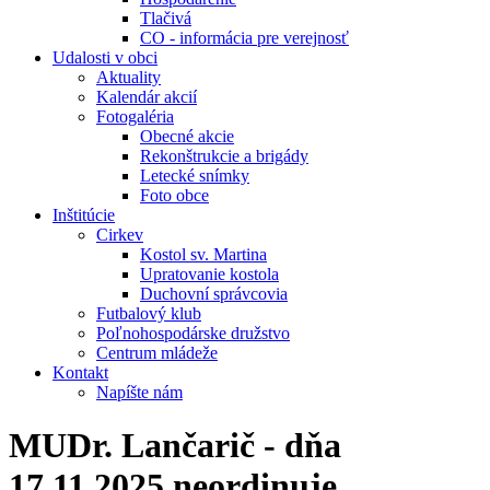
Tlačivá
CO - informácia pre verejnosť
Udalosti v obci
Aktuality
Kalendár akcií
Fotogaléria
Obecné akcie
Rekonštrukcie a brigády
Letecké snímky
Foto obce
Inštitúcie
Cirkev
Kostol sv. Martina
Upratovanie kostola
Duchovní správcovia
Futbalový klub
Poľnohospodárske družstvo
Centrum mládeže
Kontakt
Napíšte nám
MUDr. Lančarič - dňa
17.11.2025 neordinuje