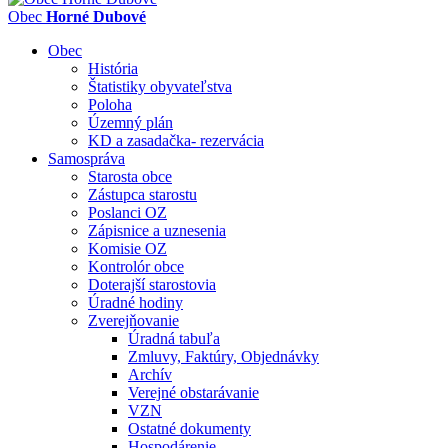
Obec
Horné Dubové
Obec
História
Štatistiky obyvateľstva
Poloha
Územný plán
KD a zasadačka- rezervácia
Samospráva
Starosta obce
Zástupca starostu
Poslanci OZ
Zápisnice a uznesenia
Komisie OZ
Kontrolór obce
Doterajší starostovia
Úradné hodiny
Zverejňovanie
Úradná tabuľa
Zmluvy, Faktúry, Objednávky
Archív
Verejné obstarávanie
VZN
Ostatné dokumenty
Hospodárenie