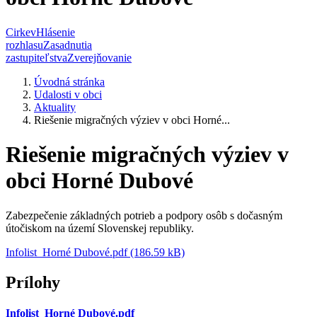
Cirkev
Hlásenie
rozhlasu
Zasadnutia
zastupiteľstva
Zverejňovanie
Úvodná stránka
Udalosti v obci
Aktuality
Riešenie migračných výziev v obci Horné...
Riešenie migračných výziev v
obci Horné Dubové
Zabezpečenie základných potrieb a podpory osôb s dočasným
útočiskom na území Slovenskej republiky.
Infolist_Horné Dubové.pdf (186.59 kB)
Prílohy
Infolist_Horné Dubové.pdf