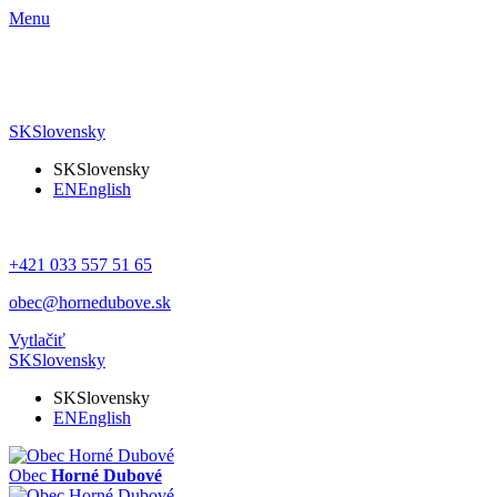
Menu
SK
Slovensky
SK
Slovensky
EN
English
+421 033 557 51 65
obec@hornedubove.sk
Vytlačiť
SK
Slovensky
SK
Slovensky
EN
English
Obec
Horné Dubové