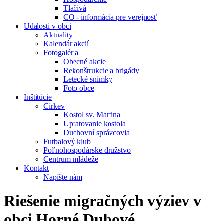
Tlačivá
CO - informácia pre verejnosť
Udalosti v obci
Aktuality
Kalendár akcií
Fotogaléria
Obecné akcie
Rekonštrukcie a brigády
Letecké snímky
Foto obce
Inštitúcie
Cirkev
Kostol sv. Martina
Upratovanie kostola
Duchovní správcovia
Futbalový klub
Poľnohospodárske družstvo
Centrum mládeže
Kontakt
Napíšte nám
Riešenie migračných výziev v
obci Horné Dubové