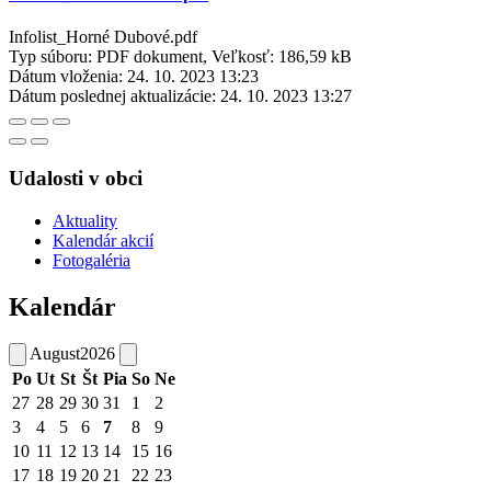
Infolist_Horné Dubové.pdf
Typ súboru: PDF dokument, Veľkosť: 186,59 kB
Dátum vloženia:
24. 10. 2023 13:23
Dátum poslednej aktualizácie:
24. 10. 2023 13:27
Udalosti v obci
Aktuality
Kalendár akcií
Fotogaléria
Kalendár
August
2026
Po
Ut
St
Št
Pia
So
Ne
27
28
29
30
31
1
2
3
4
5
6
7
8
9
10
11
12
13
14
15
16
17
18
19
20
21
22
23