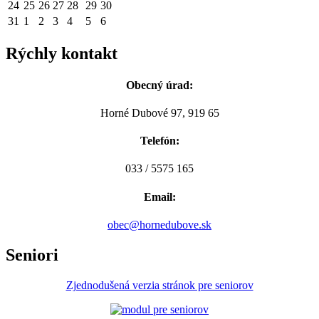
24
25
26
27
28
29
30
31
1
2
3
4
5
6
Rýchly kontakt
Obecný úrad:
Horné Dubové 97, 919 65
Telefón:
033 / 5575 165
Email:
obec@hornedubove.sk
Seniori
Zjednodušená verzia stránok pre seniorov