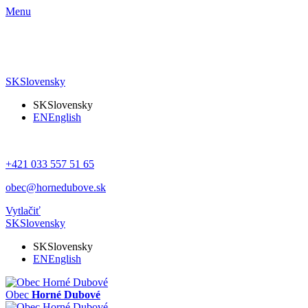
Menu
SK
Slovensky
SK
Slovensky
EN
English
+421 033 557 51 65
obec@hornedubove.sk
Vytlačiť
SK
Slovensky
SK
Slovensky
EN
English
Obec
Horné Dubové