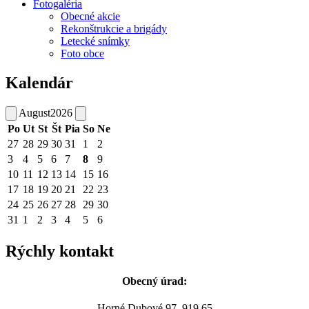
Fotogaléria
Obecné akcie
Rekonštrukcie a brigády
Letecké snímky
Foto obce
Kalendár
August
2026
Po
Ut
St
Št
Pia
So
Ne
27
28
29
30
31
1
2
3
4
5
6
7
8
9
10
11
12
13
14
15
16
17
18
19
20
21
22
23
24
25
26
27
28
29
30
31
1
2
3
4
5
6
Rýchly kontakt
Obecný úrad:
Horné Dubové 97, 919 65