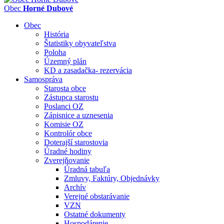
Obec
Horné Dubové
Obec
História
Štatistiky obyvateľstva
Poloha
Územný plán
KD a zasadačka- rezervácia
Samospráva
Starosta obce
Zástupca starostu
Poslanci OZ
Zápisnice a uznesenia
Komisie OZ
Kontrolór obce
Doterajší starostovia
Úradné hodiny
Zverejňovanie
Úradná tabuľa
Zmluvy, Faktúry, Objednávky
Archív
Verejné obstarávanie
VZN
Ostatné dokumenty
Hospodárenie