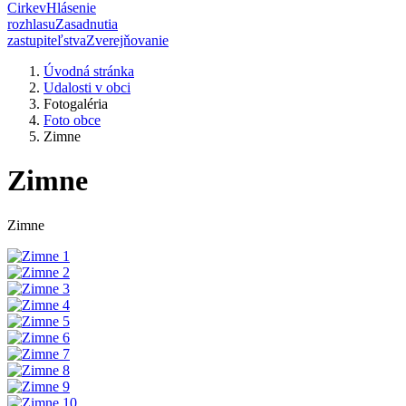
Cirkev
Hlásenie
rozhlasu
Zasadnutia
zastupiteľstva
Zverejňovanie
Úvodná stránka
Udalosti v obci
Fotogaléria
Foto obce
Zimne
Zimne
Zimne