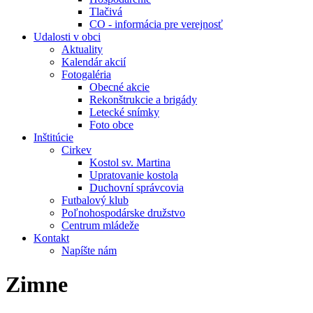
Tlačivá
CO - informácia pre verejnosť
Udalosti v obci
Aktuality
Kalendár akcií
Fotogaléria
Obecné akcie
Rekonštrukcie a brigády
Letecké snímky
Foto obce
Inštitúcie
Cirkev
Kostol sv. Martina
Upratovanie kostola
Duchovní správcovia
Futbalový klub
Poľnohospodárske družstvo
Centrum mládeže
Kontakt
Napíšte nám
Zimne