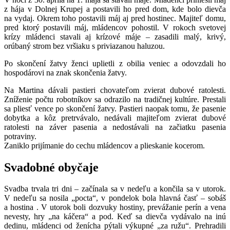
z hája v Dolnej Krupej a postavili ho pred dom, kde bolo dievča
na vydaj. Okrem toho postavili máj aj pred hostinec. Majiteľ domu,
pred ktorý postavili máj, mládencov pohostil. V rokoch svetovej
krízy mládenci stavali aj krízové máje – zasadili malý, krivý,
orúbaný strom bez vršiaku s priviazanou haluzou.
Po skončení žatvy ženci uplietli z obilia veniec a odovzdali ho
hospodárovi na znak skončenia žatvy.
Na Martina dávali pastieri chovateľom zvierat dubové ratolesti.
Zníženie počtu robotníkov sa odrazilo na tradičnej kultúre. Prestali
sa pliesť vence po skončení žatvy. Pastieri naopak tomu, že pasenie
dobytka a kôz pretrvávalo, nedávali majiteľom zvierat dubové
ratolesti na záver pasenia a nedostávali na začiatku pasenia
potraviny.
Zaniklo prijímanie do cechu mládencov a plieskanie kocerom.
Svadobné obyčaje
Svadba trvala tri dni – začínala sa v nedeľu a končila sa v utorok.
V nedeľu sa nosila „pocta“, v pondelok bola hlavná časť – sobáš
a hostina . V utorok boli dozvuky hostiny, prevážanie perín a vena
nevesty, hry „na káčera“ a pod. Keď sa dievča vydávalo na inú
dedinu, mládenci od ženícha pýtali výkupné „za ružu“. Prehradili