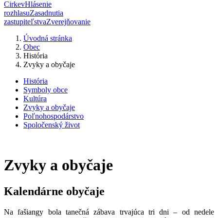
Cirkev
Hlásenie
rozhlasu
Zasadnutia
zastupiteľstva
Zverejňovanie
Úvodná stránka
Obec
História
Zvyky a obyčaje
História
Symboly obce
Kultúra
Zvyky a obyčaje
Poľnohospodárstvo
Spoločenský život
Zvyky a obyčaje
Kalendárne obyčaje
Na fašiangy bola tanečná zábava trvajúca tri dni – od nedele