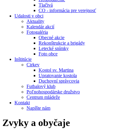
Tlačivá
CO - informácia pre verejnosť
Udalosti v obci
Aktuality
Kalendár akcií
Fotogaléria
Obecné akcie
Rekonštrukcie a brigády
Letecké snímky
Foto obce
Inštitúcie
Cirkev
Kostol sv. Martina
Upratovanie kostola
Duchovní správcovia
Futbalový klub
Poľnohospodárske družstvo
Centrum mládeže
Kontakt
Napíšte nám
Zvyky a obyčaje