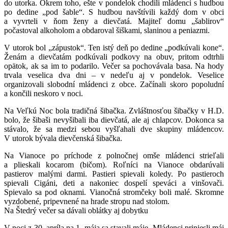
do utorka. Okrem toho, ešte v pondelok chodili mládenci s hudbou
po dedine „pod šable“. S hudbou navštívili každý dom v obci
a vyvrteli v ňom ženy a dievčatá. Majiteľ domu „šablirov“
počastoval alkoholom a obdaroval šiškami, slaninou a peniazmi.
V utorok bol „zápustok“. Ten istý deň po dedine „podkúvali kone“.
Ženám a dievčatám podkúvali podkovy na obuv, pritom odtrhli
opätok, ak sa im to podarilo. Večer sa pochovávala basa. Na hody
trvala veselica dva dni – v nedeľu aj v pondelok. Veselice
organizovali slobodní mládenci z obce. Začínali skoro popoludní
a končili neskoro v noci.
Na Veľkú Noc bola tradičná šibačka. Zvláštnosťou šibačky v H.D.
bolo, že šibaši nevyšibali iba dievčatá, ale aj chlapcov. Dokonca sa
stávalo, že sa medzi sebou vyšľahali dve skupiny mládencov.
V utorok bývala dievčenská šibačka.
Na Vianoce po príchode z polnočnej omše mládenci strieľali
a plieskali kocarom (bičom). Roľníci na Vianoce obdarúvali
pastierov malými darmi. Pastieri spievali koledy. Po pastieroch
spievali Cigáni, deti a nakoniec dospelí speváci a vinšovači.
Spievalo sa pod oknami. Vianočná stromčeky boli malé. Skromne
vyzdobené, pripevnené na hrade stropu nad stolom.
Na Štedrý večer sa dávali oblátky aj dobytku
V noci z 30. apríla na 1. mája sa stavali máje. Mládenci priniesli máj