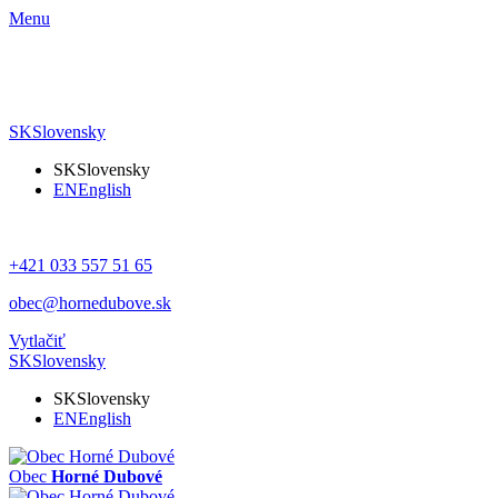
Menu
SK
Slovensky
SK
Slovensky
EN
English
+421 033 557 51 65
obec@hornedubove.sk
Vytlačiť
SK
Slovensky
SK
Slovensky
EN
English
Obec
Horné Dubové