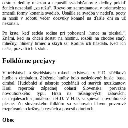
cestu z dediny reťazou a nepustili svadobčanov z dediny pokiaľ
ženích nezaplatil „za ružu“. Rozvojom zamestnanosti v priemysle sa
zmenili formy konania svadieb. Ustálila sa svadba v nedeľu, pocty
sa nosili v sobotu večer, dozvuky konané na ďalšie dni sa už
nekonali.
Po krste, keď sedela rodina pri pohostení „hrnce sa trieskali“.
Známi, keď sa chceli dostať na hostinu, rozbili na chodbe starý,
mliečny, hlinený hrniec a skryli sa. Rodina ich hľadala. Keď ich
našla, pozvali ich k stolu.
Folklórne prejavy
V tridsiatych a štyridsiatych rokoch existovala v H.D. sláčiková
hudba s cimbalom. Zloženie hudby bolo nasledovné: husle, basa,
cimbal. Hudobníci si nástroje pozháňali od starých muzikantov.
Hrali repertoár západnej oblasti Slovenska, prevažne
novouhorského typu. Hrali na fašiangových zábavách,
na majálesoch a juniálesoch H.D. V H.D. sa spievali novouhorské
piesne. Zo slovenského folklóru sa zachovalo hlavne poverové
rozprávanie o krížnych cestách a povesti o turkoch.
Obec