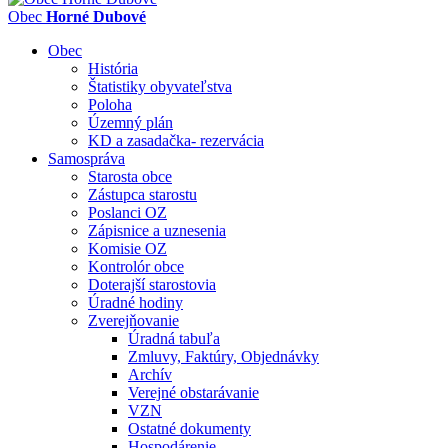
Obec
Horné Dubové
Obec
História
Štatistiky obyvateľstva
Poloha
Územný plán
KD a zasadačka- rezervácia
Samospráva
Starosta obce
Zástupca starostu
Poslanci OZ
Zápisnice a uznesenia
Komisie OZ
Kontrolór obce
Doterajší starostovia
Úradné hodiny
Zverejňovanie
Úradná tabuľa
Zmluvy, Faktúry, Objednávky
Archív
Verejné obstarávanie
VZN
Ostatné dokumenty
Hospodárenie