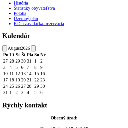
História
Štatistiky obyvateľstva
Poloha
Územný plán
KD a zasadačka- rezervácia
Kalendár
August
2026
Po
Ut
St
Št
Pia
So
Ne
27
28
29
30
31
1
2
3
4
5
6
7
8
9
10
11
12
13
14
15
16
17
18
19
20
21
22
23
24
25
26
27
28
29
30
31
1
2
3
4
5
6
Rýchly kontakt
Obecný úrad: