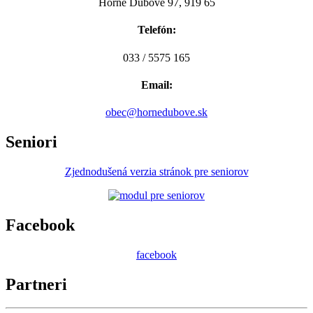
Horné Dubové 97, 919 65
Telefón:
033 / 5575 165
Email:
obec@hornedubove.sk
Seniori
Zjednodušená verzia stránok pre seniorov
Facebook
facebook
Partneri